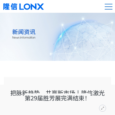
把脉新趋势，共赢新市场丨隆信激光
第29届胜芳展完满结束！